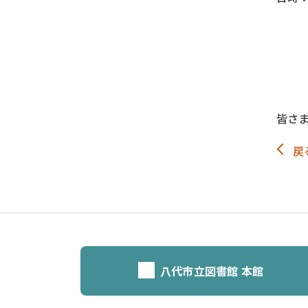
7月
7月
\\\-
皆さ
戻
八代市立図書館 本館