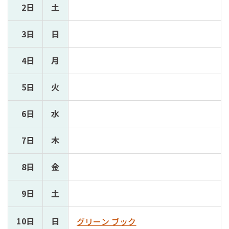
2日
土
3日
日
4日
月
5日
火
6日
水
7日
木
8日
金
9日
土
10日
日
グリーン ブック